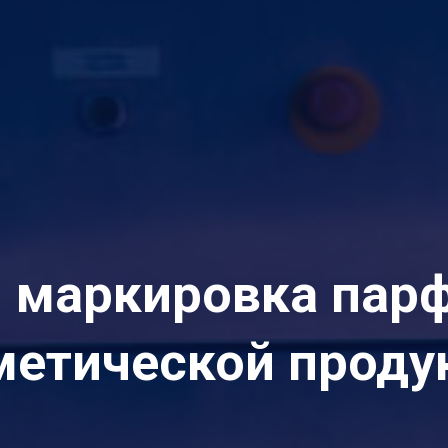
 маркировка пар
метической проду