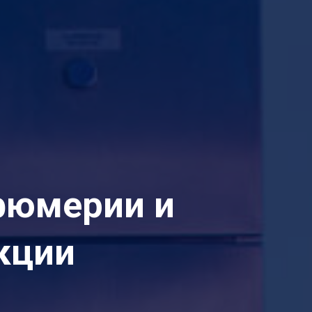
фюмерии и
кции