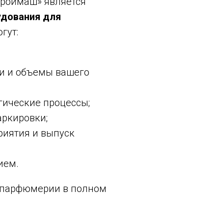
троймаш» является
дования для
гут:
и и объемы вашего
гические процессы;
аркировки;
риятия и выпуск
ием.
и парфюмерии в полном